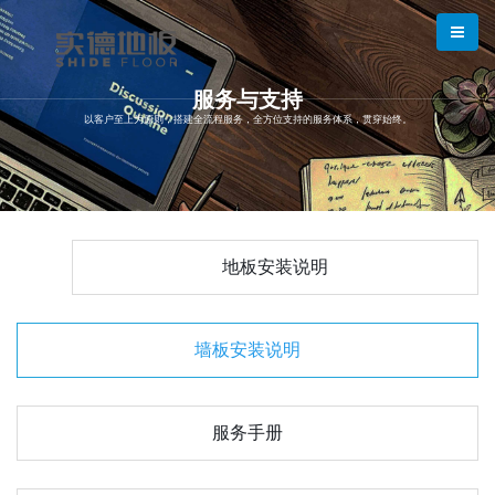
服务与支持
以
客
户
至
上
为
原
则
，
搭
建
全
流
程
服
务
，
全
方
位
支
持
的
服
务
体
系
，
贯
穿
始
终
。
地板安装说明
墙板安装说明
服务手册