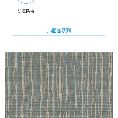
防霉防虫
弗丽嘉系列