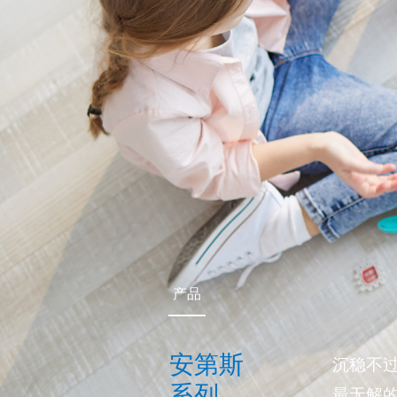
产品
安第斯
沉稳不
系列
最无解