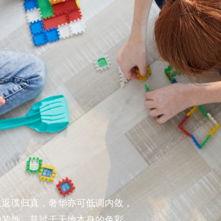
过返璞归真，奢华亦可低调内敛，
的装饰，莫过于天地本身的色彩。